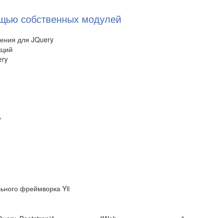
ощью собственных модулей
ения для JQuery
кций
ery
y
ьного фреймворка Yii