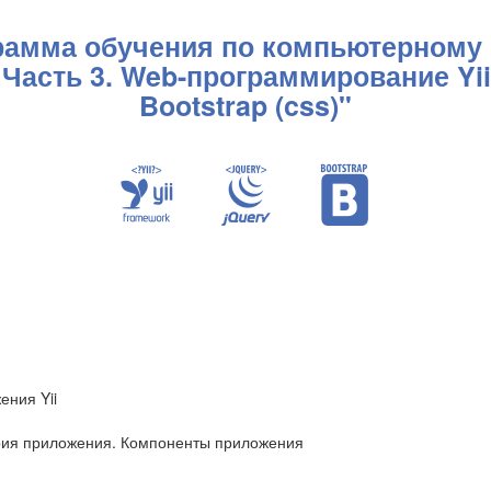
рамма обучения по компьютерному 
асть 3. Web-программирование Yii (P
Bootstrap (css)"
ения Yii
рия приложения. Компоненты приложения