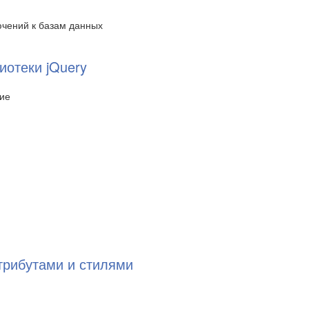
ючений к базам данных
иотеки jQuery
ние
трибутами и стилями