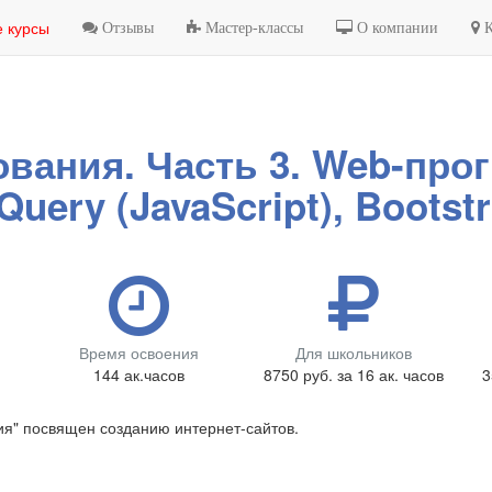
 курсы
Отзывы
Мастер-классы
О компании
К
вания. Часть 3. Web-прог
jQuery (JavaScript), Bootstr
Время освоения
Для школьников
144 ак.часов
8750 руб. за 16 ак. часов
3
я" посвящен созданию интернет-сайтов.