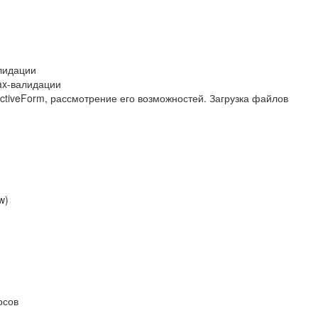
лидации
ax-валидации
tiveForm, рассмотрение его возможностей. Загрузка файлов
w)
осов